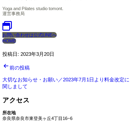
Yoga and Pilates studio tomont.
運営事務局
お問い合わせは公式LINEへ
HOME
投稿日:
2023年3月20日
投
前の投稿
稿
大切なお知らせ・お願い／2023年7月1日より料金改定に
ナ
関しまして
ビ
アクセス
ゲ
所在地
ー
奈良県奈良市東登美ヶ丘4丁目16−6
シ