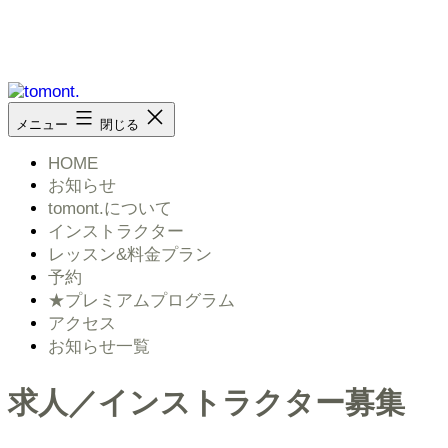
コ
ン
テ
ン
ツ
tomont.
メニュー
閉じる
へ
ス
HOME
キ
お知らせ
ッ
tomont.について
プ
インストラクター
レッスン&料金プラン
予約
★プレミアムプログラム
アクセス
お知らせ一覧
求人／インストラクター募集