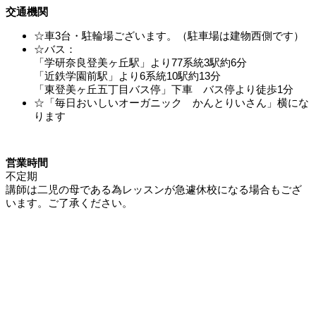
ョ
交通機関
ン
☆車3台・駐輪場ございます。（駐車場は建物西側です）
☆バス：
「学研奈良登美ヶ丘駅」より77系統3駅約6分
「近鉄学園前駅」より6系統10駅約13分
「東登美ヶ丘五丁目バス停」下車 バス停より徒歩1分
☆「毎日おいしいオーガニック かんとりいさん」横にな
ります
営業時間
不定期
講師は二児の母である為レッスンが急遽休校になる場合もござ
います。ご了承ください。